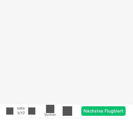
seite
Nächstes Flugblatt
1
/17
Suchen