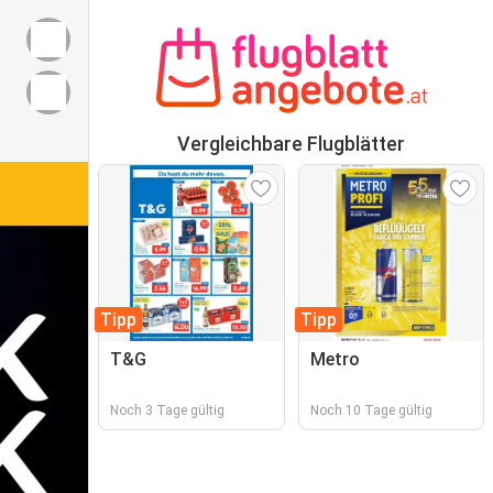
Vergleichbare Flugblätter
Tipp
Tipp
T&G
Metro
Noch 3 Tage gültig
Noch 10 Tage gültig