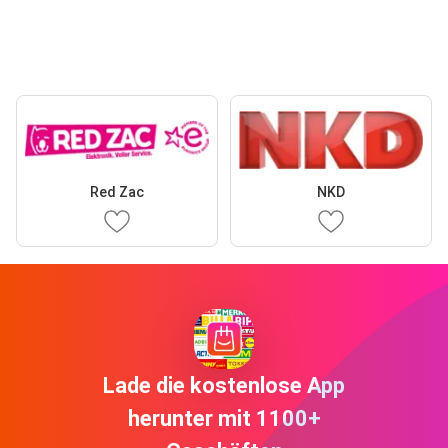
Red Zac
NKD
Lade die kostenlose App
herunter mit 1100+