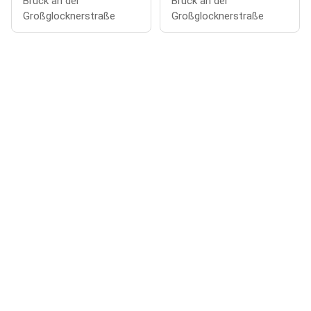
Bruck an der
Bruck an der
Großglocknerstraße
Großglocknerstraße