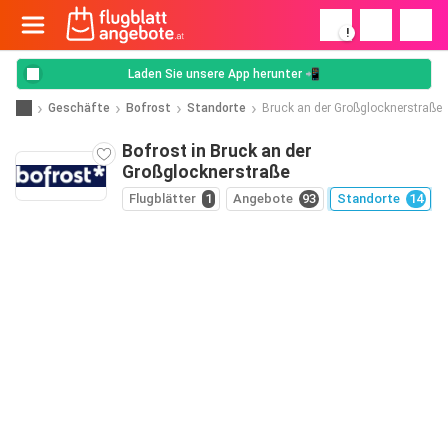
!
Laden Sie unsere App herunter 📲
Geschäfte
Bofrost
Standorte
Bruck an der Großglocknerstraße
Bofrost in Bruck an der
Großglocknerstraße
Flugblätter
1
Angebote
93
Standorte
14