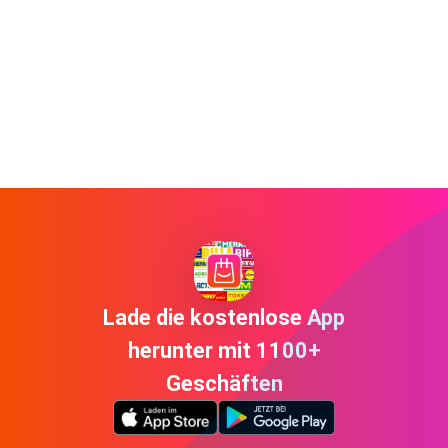
Lade die kostenlose App
herunter mit 1100+
Geschäften