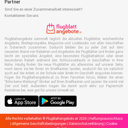
Partner
Sind Sie an einer Zusammenarbeit interessiert?
Kontaktieren Sie uns
Flugblattangebote sammelt täglich die aktuellen Flugblätter, wöchentliche
Angebote, Werbeprospekte, Magazine und Lookbooks von allen Geschäften
in Österreich zusammen. Dadurch bleiben Sie zu jeder Zeit auf dem
neuesten Stand von Rabatten und Angeboten der Flugblätter und finden ganz
leicht ein spezielles Angebot, eine besondere Flugblattaktion oder einen
besonderen Rabatt während des Schlussverkaufs in Geschäften in Ihrer
Nähe. Häufig finden Sie neue Flugblätter als allererstes auf unserer Seite,
noch bevor sie bei Ihnen im Briefkasten landen, wodurch Sie sie natürlich
auch auf der Arbeit, in der Schule oder direkt im Geschäft angucken können.
Fügen Sie Flugblattangebote.at zu Ihren Favoriten hinzu, kleben Sie einen
"Bitte keine Werbung!"-Sticker auf Ihren Briefkasten und sparen Sie somit viel
Zeit und Geld. Außerdem tragen Sie damit auch aktiv zur Papiermüll-
Reduktion bei, was gut für unsere Umwelt ist.
Alle Rechte vorbehalten © Flugblattangebote.at 2026 |
Haftungsausschluss
|
Allgemeine Geschäftsbedingungen
|
Datenschutzerklärung
|
Cookie-