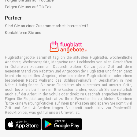
Folgen Sie uns auf Youtube
Folgen Sie uns auf TikTok
Partner
Sind Sie an einer Zusammenarbeit interessiert?
Kontaktieren Sie uns
Flugblattangebote sammelt täglich die aktuellen Flugblätter, wöchentliche
Angebote, Werbeprospekte, Magazine und Lookbooks von allen Geschäften
in Österreich zusammen. Dadurch bleiben Sie zu jeder Zeit auf dem
neuesten Stand von Rabatten und Angeboten der Flugblätter und finden ganz
leicht ein spezielles Angebot, eine besondere Flugblattaktion oder einen
besonderen Rabatt während des Schlussverkaufs in Geschäften in Ihrer
Nähe. Häufig finden Sie neue Flugblätter als allererstes auf unserer Seite,
noch bevor sie bei Ihnen im Briefkasten landen, wodurch Sie sie natürlich
auch auf der Arbeit, in der Schule oder direkt im Geschäft angucken können.
Fügen Sie Flugblattangebote.at zu Ihren Favoriten hinzu, kleben Sie einen
"Bitte keine Werbung!"-Sticker auf Ihren Briefkasten und sparen Sie somit viel
Zeit und Geld. Außerdem tragen Sie damit auch aktiv zur Papiermüll-
Reduktion bei, was gut für unsere Umwelt ist.