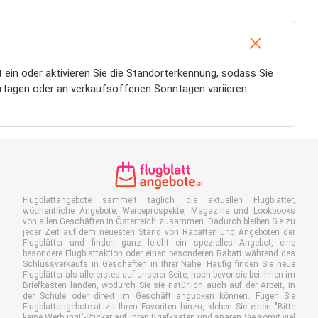
t ein oder aktivieren Sie die Standorterkennung, sodass Sie
iertagen oder an verkaufsoffenen Sonntagen variieren
Flugblattangebote sammelt täglich die aktuellen Flugblätter,
wöchentliche Angebote, Werbeprospekte, Magazine und Lookbooks
von allen Geschäften in Österreich zusammen. Dadurch bleiben Sie zu
jeder Zeit auf dem neuesten Stand von Rabatten und Angeboten der
Flugblätter und finden ganz leicht ein spezielles Angebot, eine
besondere Flugblattaktion oder einen besonderen Rabatt während des
Schlussverkaufs in Geschäften in Ihrer Nähe. Häufig finden Sie neue
Flugblätter als allererstes auf unserer Seite, noch bevor sie bei Ihnen im
Briefkasten landen, wodurch Sie sie natürlich auch auf der Arbeit, in
der Schule oder direkt im Geschäft angucken können. Fügen Sie
Flugblattangebote.at zu Ihren Favoriten hinzu, kleben Sie einen "Bitte
keine Werbung!"-Sticker auf Ihren Briefkasten und sparen Sie somit viel