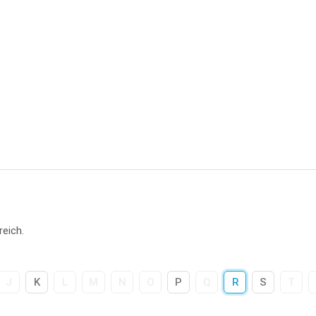
reich.
J
K
L
M
N
O
P
Q
R
S
T