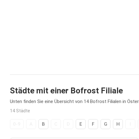
Städte mit einer Bofrost Filiale
Unten finden Sie eine Übersicht von 14 Bofrost Filialen in Öster
14 Städte
0-9
A
B
C
D
E
F
G
H
I