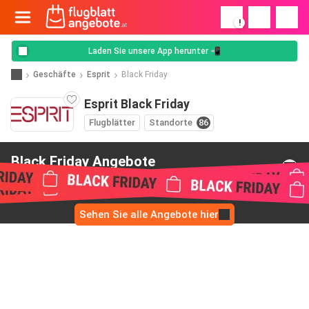
!
Laden Sie unsere App herunter 📲
Geschäfte
Esprit
Black Friday
Esprit Black Friday
Flugblätter
Standorte
86
Black Friday Angebote
von Esprit
Sehen Sie alle Angebote hier