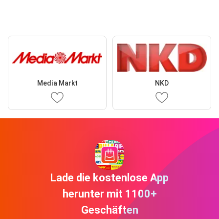
Media Markt
NKD
Lade die kostenlose App
herunter mit 1100+
Geschäften