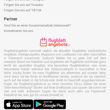
Folgen Sie uns auf Youtube
Folgen Sie uns auf TikTok
Partner
Sind Sie an einer Zusammenarbeit interessiert?
Kontaktieren Sie uns
Flugblattangebote sammelt täglich die aktuellen Flugblätter, wöchentliche
Angebote, Werbeprospekte, Magazine und Lookbooks von allen Geschäften
in Österreich zusammen. Dadurch bleiben Sie zu jeder Zeit auf dem
neuesten Stand von Rabatten und Angeboten der Flugblätter und finden ganz
leicht ein spezielles Angebot, eine besondere Flugblattaktion oder einen
besonderen Rabatt während des Schlussverkaufs in Geschäften in Ihrer
Nähe. Häufig finden Sie neue Flugblätter als allererstes auf unserer Seite,
noch bevor sie bei Ihnen im Briefkasten landen, wodurch Sie sie natürlich
auch auf der Arbeit, in der Schule oder direkt im Geschäft angucken können.
Fügen Sie Flugblattangebote.at zu Ihren Favoriten hinzu, kleben Sie einen
"Bitte keine Werbung!"-Sticker auf Ihren Briefkasten und sparen Sie somit viel
Zeit und Geld. Außerdem tragen Sie damit auch aktiv zur Papiermüll-
Reduktion bei, was gut für unsere Umwelt ist.