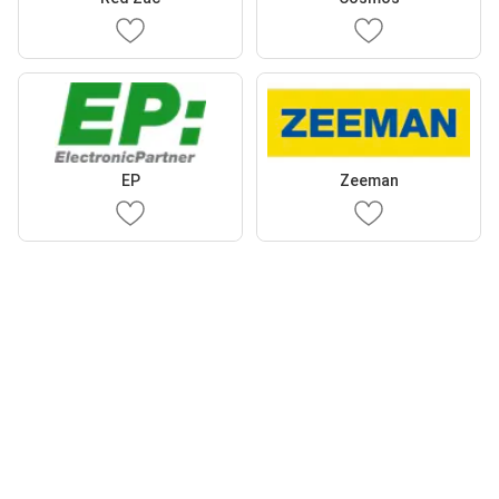
EP
Zeeman