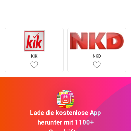
KiK
NKD
Lade die kostenlose App
herunter mit 1100+