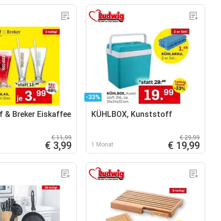
-33%
f & Breker Eiskaffee
KÜHLBOX, Kunststoff
€ 11,99
€ 29,99
€ 3,99
€ 19,99
1 Monat