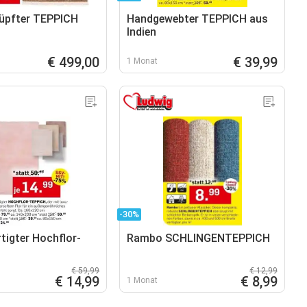
üpfter TEPPICH
Handgewebter TEPPICH aus
Indien
€ 499,00
€ 39,99
1 Monat
-30%
tigter Hochflor-
Rambo SCHLINGENTEPPICH
€ 59,99
€ 12,99
€ 14,99
€ 8,99
1 Monat