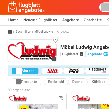
Home
Neueste Flugblätter
Angebote
Geschäfte
K
Geschäfte
Möbel Ludwig
Angebote
Möbel Ludwig Angeb
Flugblätter
2
Angebote
89
Zur Website
Marken
Produkte
Edelstahl
Deckel
Kühlbox
89 ergebnisse