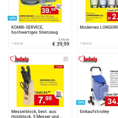
-60%
KOMBI-SERVICE,
Modernes LONGDR
hochwertiges Steinzeug
€ 99,99
€ 39,99
1 Monat
1 Monat
-56%
Messerblock, best. aus:
Einkaufstrolley
Holzblock, 5 Messer und