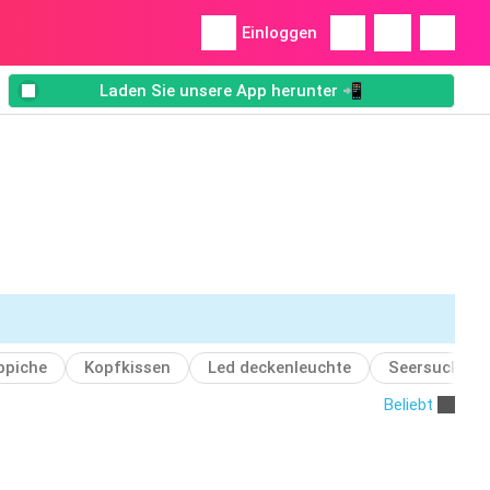
Einloggen
Laden Sie unsere App herunter 📲
ppiche
Kopfkissen
Led deckenleuchte
Seersucker-
Beliebt