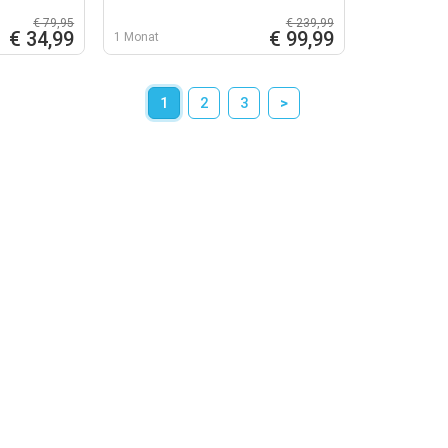
€ 79,95
€ 239,99
€ 34,99
€ 99,99
1 Monat
1
2
3
>