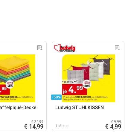
-50%
affelpiqué-Decke
Ludwig STUHLKISSEN
€ 24,99
€ 9,99
€ 14,99
€ 4,99
1 Monat