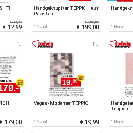
SHTI
Handgeknüpfter TEPPICH aus
Handgekn
Pakistan
€ 39,99
€ 699,00
€ 12,99
€ 199,00
1 Monat
1 Monat
PICH
Vegas- Moderner TEPPICH
Handgefer
Teppich
€ 179,00
€ 19,99
1 Monat
1 Monat