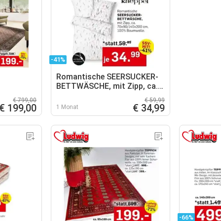
-41%
Romantische SEERSUCKER-
BETTWÄSCHE, mit Zipp, ca.
70x90/140x200 cm, 100%
€ 799,00
€ 59,99
Baumwolle
€ 199,00
€ 34,99
1 Monat
-66%