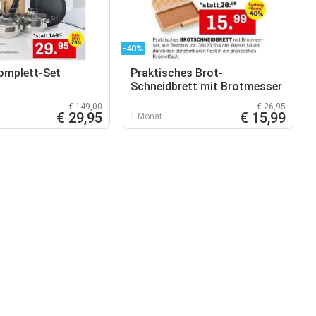
-40%
omplett-Set
Praktisches Brot-
Schneidbrett mit Brotmesser
€ 149,00
€ 26,95
€ 29,95
€ 15,99
1 Monat