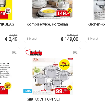
INKGLAS
Kombiservice, Porzellan
Küchen-K
€ 7,99
€ 465,40
€ 2,49
€ 149,00
1 Monat
1 Monat
-58%
Silit KOCHTOPFSET