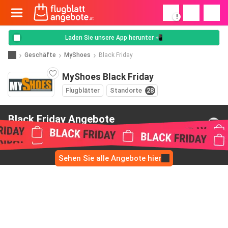
!
Laden Sie unsere App herunter 📲
Geschäfte
MyShoes
Black Friday
MyShoes Black Friday
Flugblätter
Standorte
28
Black Friday Angebote
von MyShoes
Sehen Sie alle Angebote hier