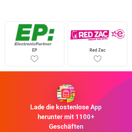
EP
Red Zac
Lade die kostenlose App
herunter mit 1100+
Geschäften