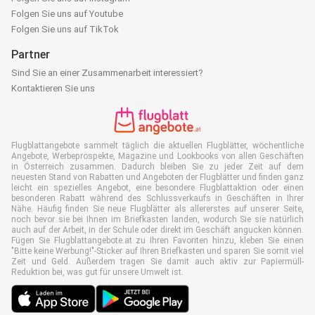
Folgen Sie uns auf Youtube
Folgen Sie uns auf TikTok
Partner
Sind Sie an einer Zusammenarbeit interessiert?
Kontaktieren Sie uns
Flugblattangebote sammelt täglich die aktuellen Flugblätter, wöchentliche
Angebote, Werbeprospekte, Magazine und Lookbooks von allen Geschäften
in Österreich zusammen. Dadurch bleiben Sie zu jeder Zeit auf dem
neuesten Stand von Rabatten und Angeboten der Flugblätter und finden ganz
leicht ein spezielles Angebot, eine besondere Flugblattaktion oder einen
besonderen Rabatt während des Schlussverkaufs in Geschäften in Ihrer
Nähe. Häufig finden Sie neue Flugblätter als allererstes auf unserer Seite,
noch bevor sie bei Ihnen im Briefkasten landen, wodurch Sie sie natürlich
auch auf der Arbeit, in der Schule oder direkt im Geschäft angucken können.
Fügen Sie Flugblattangebote.at zu Ihren Favoriten hinzu, kleben Sie einen
"Bitte keine Werbung!"-Sticker auf Ihren Briefkasten und sparen Sie somit viel
Zeit und Geld. Außerdem tragen Sie damit auch aktiv zur Papiermüll-
Reduktion bei, was gut für unsere Umwelt ist.