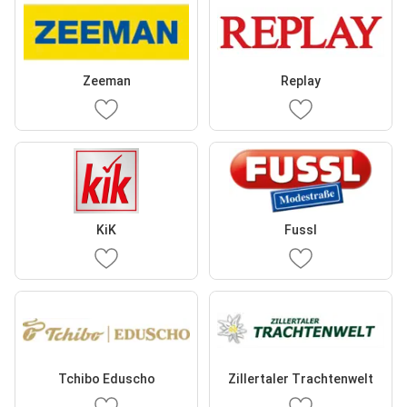
Zeeman
Replay
KiK
Fussl
Tchibo Eduscho
Zillertaler Trachtenwelt