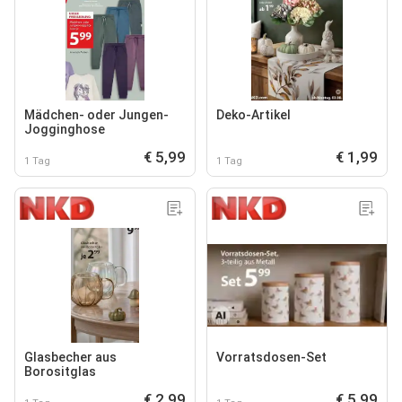
Mädchen- oder Jungen-
Deko-Artikel
Jogginghose
€ 5,99
€ 1,99
1 Tag
1 Tag
Glasbecher aus
Vorratsdosen-Set
Borositglas
€ 2,99
€ 5,99