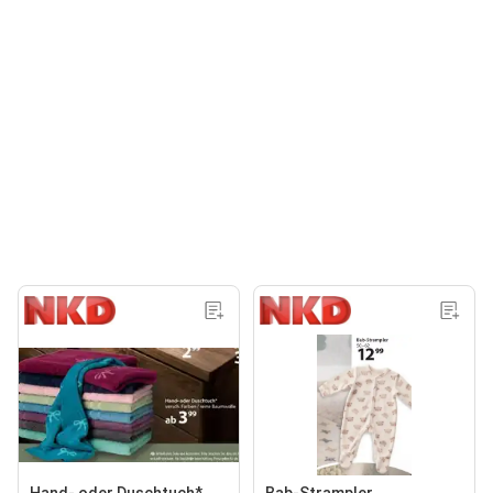
Hand- oder Duschtuch*
Bab-Strampler