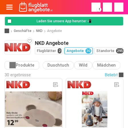
!
Laden Sie unsere App herunter 📲
Geschäfte
NKD
Angebote
NKD Angebote
Flugblätter
2
Angebote
30
Standorte
295
Produkte
Duschtuch
Wild
Mädchen
30 ergebnisse
Beliebt