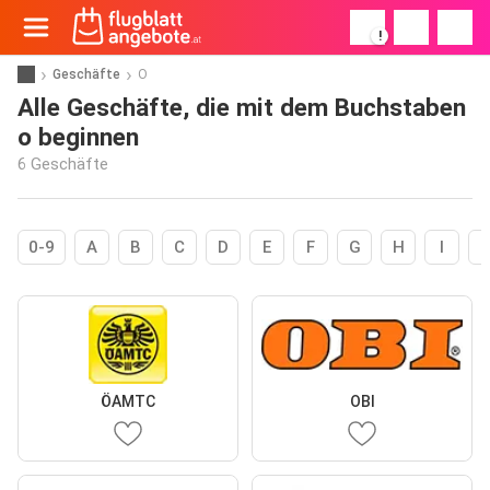
!
Geschäfte
O
Alle Geschäfte, die mit dem Buchstaben
o beginnen
6 Geschäfte
0-9
A
B
C
D
E
F
G
H
I
ÖAMTC
OBI