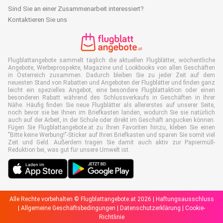
Sind Sie an einer Zusammenarbeit interessiert?
Kontaktieren Sie uns
Flugblattangebote sammelt täglich die aktuellen Flugblätter, wöchentliche
Angebote, Werbeprospekte, Magazine und Lookbooks von allen Geschäften
in Österreich zusammen. Dadurch bleiben Sie zu jeder Zeit auf dem
neuesten Stand von Rabatten und Angeboten der Flugblätter und finden ganz
leicht ein spezielles Angebot, eine besondere Flugblattaktion oder einen
besonderen Rabatt während des Schlussverkaufs in Geschäften in Ihrer
Nähe. Häufig finden Sie neue Flugblätter als allererstes auf unserer Seite,
noch bevor sie bei Ihnen im Briefkasten landen, wodurch Sie sie natürlich
auch auf der Arbeit, in der Schule oder direkt im Geschäft angucken können.
Fügen Sie Flugblattangebote.at zu Ihren Favoriten hinzu, kleben Sie einen
"Bitte keine Werbung!"-Sticker auf Ihren Briefkasten und sparen Sie somit viel
Zeit und Geld. Außerdem tragen Sie damit auch aktiv zur Papiermüll-
Reduktion bei, was gut für unsere Umwelt ist.
Alle Rechte vorbehalten © Flugblattangebote.at 2026 |
Haftungsausschluss
|
Allgemeine Geschäftsbedingungen
|
Datenschutzerklärung
|
Cookie-
Richtlinie