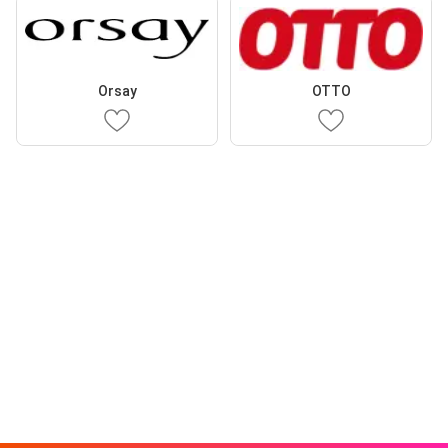
Orsay
OTTO