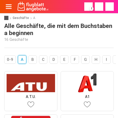
!
Geschäfte
A
Alle Geschäfte, die mit dem Buchstaben
a beginnen
16 Geschäfte
0-9
A
B
C
D
E
F
G
H
I
A.T.U.
A1