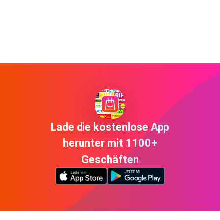
Lade die kostenlose App
herunter mit 1100+
Geschäften