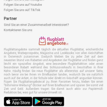
Folgen Sie uns auf Youtube
Folgen Sie uns auf TikTok
Partner
Sind Sie an einer Zusammenarbeit interessiert?
Kontaktieren Sie uns
Flugblattangebote sammelt täglich die aktuellen Flugblätter, wöchentliche
Angebote, Werbeprospekte, Magazine und Lookbooks von allen Geschäften
in Österreich zusammen. Dadurch bleiben Sie zu jeder Zeit auf dem
neuesten Stand von Rabatten und Angeboten der Flugblätter und finden ganz
leicht ein spezielles Angebot, eine besondere Flugblattaktion oder einen
besonderen Rabatt während des Schlussverkaufs in Geschäften in Ihrer
Nähe. Häufig finden Sie neue Flugblätter als allererstes auf unserer Seite,
noch bevor sie bei Ihnen im Briefkasten landen, wodurch Sie sie natürlich
auch auf der Arbeit, in der Schule oder direkt im Geschäft angucken können.
Fügen Sie Flugblattangebote.at zu Ihren Favoriten hinzu, kleben Sie einen
"Bitte keine Werbung!"-Sticker auf Ihren Briefkasten und sparen Sie somit viel
Zeit und Geld. Außerdem tragen Sie damit auch aktiv zur Papiermüll-
Reduktion bei, was gut für unsere Umwelt ist.