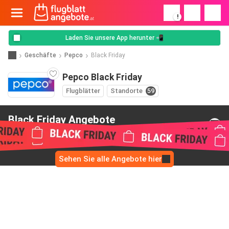
!
Laden Sie unsere App herunter 📲
Geschäfte
Pepco
Black Friday
Pepco Black Friday
Flugblätter
Standorte
59
Black Friday Angebote
von Pepco
Sehen Sie alle Angebote hier