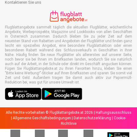
Kontaktieren Sie uns
Flugblattangebote sammelt täglich die aktuellen Flugblätter, wöchentliche
Angebote, Werbeprospekte, Magazine und Lookbooks von allen Geschäften
in Österreich zusammen. Dadurch bleiben Sie zu jeder Zeit auf dem
neuesten Stand von Rabatten und Angeboten der Flugblätter und finden ganz
leicht ein spezielles Angebot, eine besondere Flugblattaktion oder einen
besonderen Rabatt während des Schlussverkaufs in Geschäften in Ihrer
Nähe. Häufig finden Sie neue Flugblätter als allererstes auf unserer Seite,
noch bevor sie bei Ihnen im Briefkasten landen, wodurch Sie sie natürlich
auch auf der Arbeit, in der Schule oder direkt im Geschäft angucken können.
Fügen Sie Flugblattangebote.at zu Ihren Favoriten hinzu, kleben Sie einen
"Bitte keine Werbung!"-Sticker auf Ihren Briefkasten und sparen Sie somit viel
Zeit und Geld. Außerdem tragen Sie damit auch aktiv zur Papiermüll-
Reduktion bei, was gut für unsere Umwelt ist.
Alle Rechte vorbehalten © Flugblattangebote.at 2026 |
Haftungsausschluss
|
Allgemeine Geschäftsbedingungen
|
Datenschutzerklärung
|
Cookie-
Richtlinie