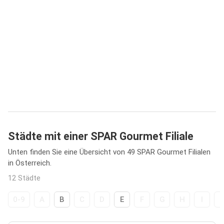
Städte mit einer SPAR Gourmet Filiale
Unten finden Sie eine Übersicht von 49 SPAR Gourmet Filialen
in Österreich.
12 Städte
0-9
A
B
C
D
E
F
G
H
I