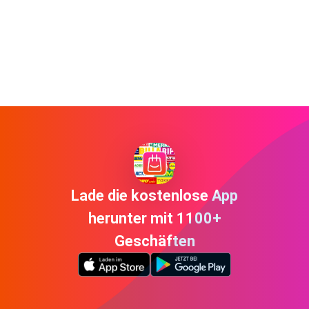
Lade die kostenlose App
herunter mit 1100+
Geschäften