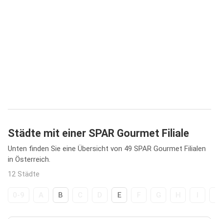
Städte mit einer SPAR Gourmet Filiale
Unten finden Sie eine Übersicht von 49 SPAR Gourmet Filialen
in Österreich.
12 Städte
0-9
A
B
C
D
E
F
G
H
I