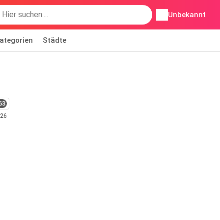
Unbekannt
ategorien
Städte
63
026