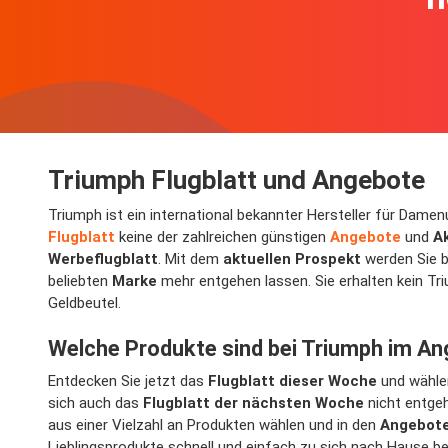
Triumph Flugblatt und Angebote
Triumph ist ein international bekannter Hersteller für Dam
Flugblatt
keine der zahlreichen günstigen
Angebote
und
A
Werbeflugblatt
. Mit dem
aktuellen Prospekt
werden Sie b
beliebten
Marke
mehr entgehen lassen. Sie erhalten kein T
Geldbeutel.
Welche Produkte sind bei Triumph im A
Entdecken Sie jetzt das
Flugblatt dieser Woche
und wählen
sich auch das
Flugblatt der nächsten Woche
nicht entge
aus einer Vielzahl an Produkten wählen und in den
Angebote
Lieblingsprodukte schnell und einfach zu sich nach Hause be