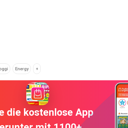
oggi
Energy
+
e die kostenlose App
erunter mit 1100+