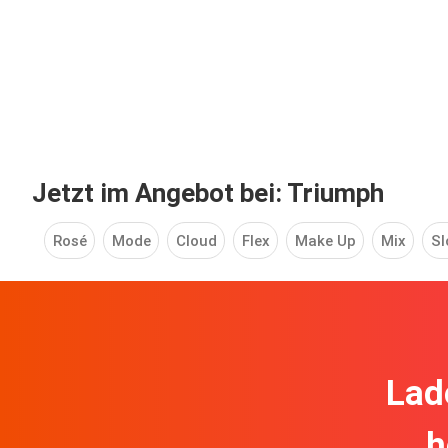
Jetzt im Angebot bei: Triumph
Rosé
Mode
Cloud
Flex
Make Up
Mix
Sl
Lad
h