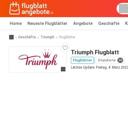
Home
Neueste Flugblätter
Angebote
Geschäfte
K
Geschäfte
Triumph
Flugblätter
Triumph Flugblatt
Flugblätter
Standorte
30
Letztes Update: Freitag, 4. März 202
Zur Website