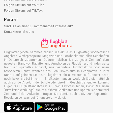
Folgen Sie uns auf Youtube
Folgen Sie uns auf TikTok
Partner
Sind Sie an einer Zusammenarbeit interessiert?
Kontaktieren Sie uns
Flugblattangebote sammelt täglich die aktuellen Flugblätter, wöchentliche
Angebote, Werbeprospekte, Magazine und Lookbooks von allen Geschäften
in Österreich zusammen. Dadurch bleiben Sie zu jeder Zeit auf dem
neuesten Stand von Rabatten und Angeboten der Flugblätter und finden ganz
leicht ein spezielles Angebot, eine besondere Flugblattaktion oder einen
besonderen Rabatt während des Schlussverkaufs in Geschäften in Ihrer
Nähe. Häufig finden Sie neue Flugblätter als allererstes auf unserer Seite,
noch bevor sie bei Ihnen im Briefkasten landen, wodurch Sie sie natürlich
auch auf der Arbeit, in der Schule oder direkt im Geschäft angucken können.
Fügen Sie Flugblattangebote.at zu Ihren Favoriten hinzu, kleben Sie einen
"Bitte keine Werbung!"-Sticker auf Ihren Briefkasten und sparen Sie somit viel
Zeit und Geld. Außerdem tragen Sie damit auch aktiv zur Papiermüll-
Reduktion bei, was gut für unsere Umwelt ist.