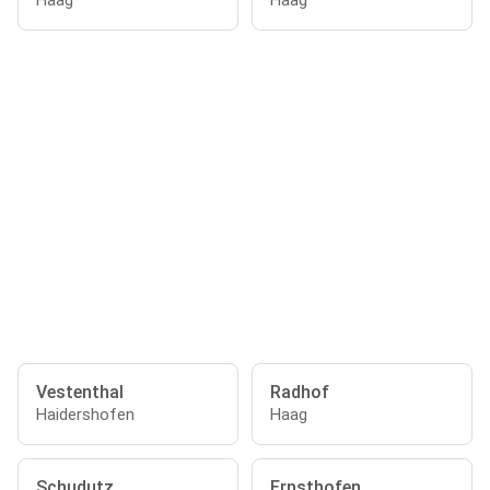
Haag
Haag
Vestenthal
Radhof
Haidershofen
Haag
Schudutz
Ernsthofen