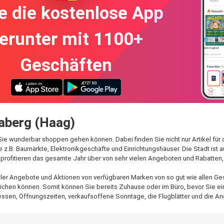
e die kostenlose App
erunter mit 1100+
Geschäften
laberg (Haag)
n Sie wunderbar shoppen gehen können. Dabei finden Sie nicht nur Artikel fü
 z.B. Baumärkte, Elektronikgeschäfte und Einrichtungshäuser. Die Stadt ist 
rofitieren das gesamte Jahr über von sehr vielen Angeboten und Rabatten, 
aller Angebote und Aktionen von verfügbaren Marken von so gut wie allen Ges
ichen können. Somit können Sie bereits Zuhause oder im Büro, bevor Sie eink
ssen, Öffnungszeiten, verkaufsoffene Sonntage, die Flugblätter und die An