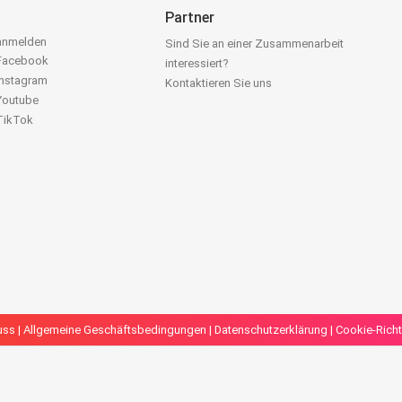
Partner
 anmelden
Sind Sie an einer Zusammenarbeit
 Facebook
interessiert?
Instagram
Kontaktieren Sie uns
 Youtube
 TikTok
uss
|
Allgemeine Geschäftsbedingungen
|
Datenschutzerklärung
|
Cookie-Richt