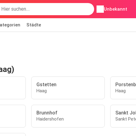
Unbekannt
ategorien
Städte
aag)
Gstetten
Porstenb
Haag
Haag
Brunnhof
Sankt Jo
Haidershofen
Sankt Pete