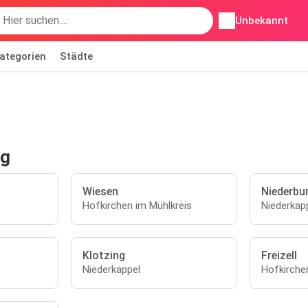
Unbekannt
ategorien
Städte
rg
Wiesen
Niederbu
Hofkirchen im Mühlkreis
Niederkap
Klotzing
Freizell
Niederkappel
Hofkirche