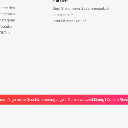
Partner
 anmelden
Sind Sie an einer Zusammenarbeit
 Facebook
interessiert?
Instagram
Kontaktieren Sie uns
 Youtube
 TikTok
uss
|
Allgemeine Geschäftsbedingungen
|
Datenschutzerklärung
|
Cookie-Richt