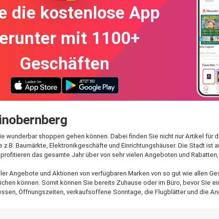
e die kostenlose App
erunter mit 1100+
Geschäften
einobernberg
 Sie wunderbar shoppen gehen können. Dabei finden Sie nicht nur Artikel fü
 z.B. Baumärkte, Elektronikgeschäfte und Einrichtungshäuser. Die Stadt ist 
rofitieren das gesamte Jahr über von sehr vielen Angeboten und Rabatten, 
aller Angebote und Aktionen von verfügbaren Marken von so gut wie allen Ges
ichen können. Somit können Sie bereits Zuhause oder im Büro, bevor Sie eink
ssen, Öffnungszeiten, verkaufsoffene Sonntage, die Flugblätter und die An