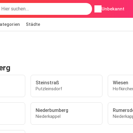
Unbekannt
ategorien
Städte
erg
Steinstraß
Wiesen
Putzleinsdorf
Hofkirche
Niederbumberg
Rumersd
Niederkappel
Niederkap