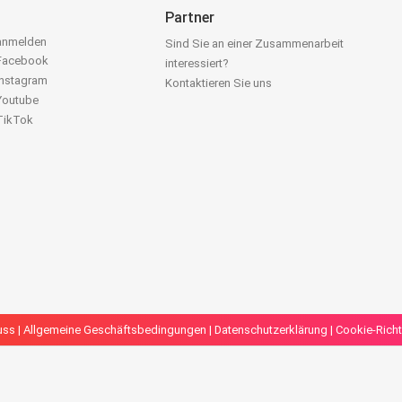
Partner
 anmelden
Sind Sie an einer Zusammenarbeit
 Facebook
interessiert?
Instagram
Kontaktieren Sie uns
 Youtube
 TikTok
uss
|
Allgemeine Geschäftsbedingungen
|
Datenschutzerklärung
|
Cookie-Richt