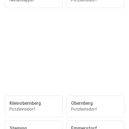
Niederkappel
Putzleinsdorf
Kleinobernberg
Obernberg
Putzleinsdorf
Putzleinsdorf
Steining
Emmerstorf