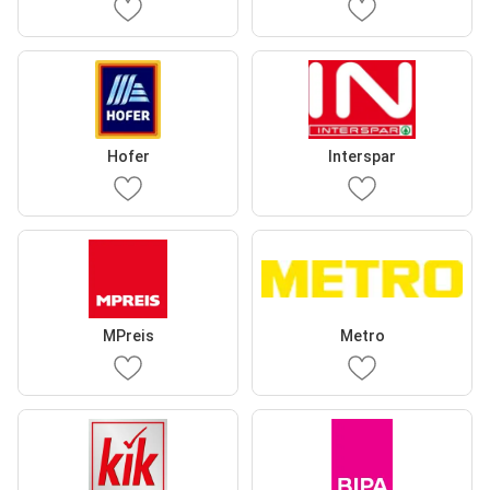
Hofer
Interspar
MPreis
Metro