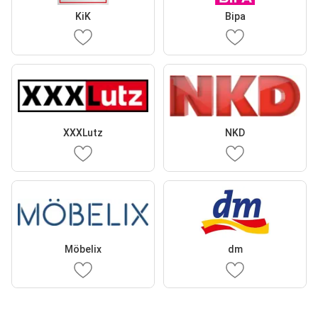
KiK
Bipa
XXXLutz
NKD
Möbelix
dm