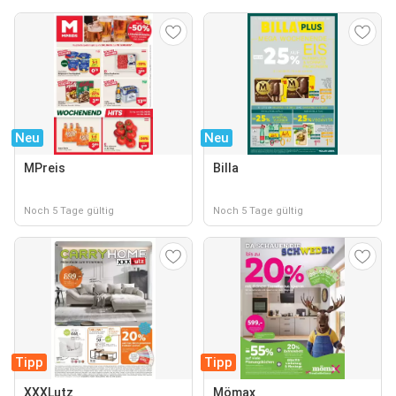
Neu
Neu
MPreis
Billa
Noch 5 Tage gültig
Noch 5 Tage gültig
Tipp
Tipp
XXXLutz
Mömax