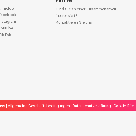
Partner
 anmelden
Sind Sie an einer Zusammenarbeit
 Facebook
interessiert?
Instagram
Kontaktieren Sie uns
 Youtube
 TikTok
uss
|
Allgemeine Geschäftsbedingungen
|
Datenschutzerklärung
|
Cookie-Richt