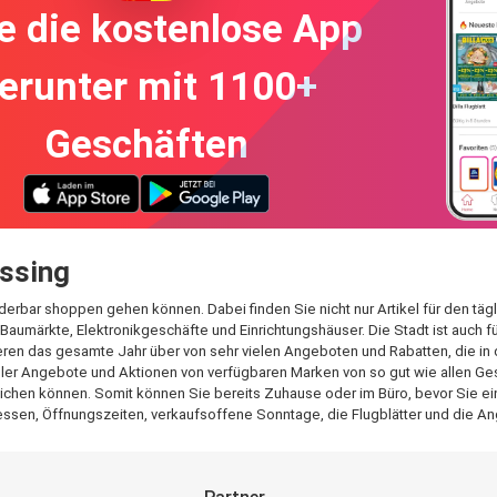
e die kostenlose App
erunter mit 1100+
Geschäften
össing
nderbar shoppen gehen können. Dabei finden Sie nicht nur Artikel für den tä
Baumärkte, Elektronikgeschäfte und Einrichtungshäuser. Die Stadt ist auch 
ren das gesamte Jahr über von sehr vielen Angeboten und Rabatten, die in 
aller Angebote und Aktionen von verfügbaren Marken von so gut wie allen Ges
ichen können. Somit können Sie bereits Zuhause oder im Büro, bevor Sie eink
ssen, Öffnungszeiten, verkaufsoffene Sonntage, die Flugblätter und die An