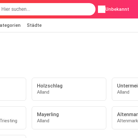
Unbekannt
ategorien
Städte
Holzschlag
Untermei
Alland
Alland
Mayerling
Altenmark
riesting
Alland
Altenmarkt