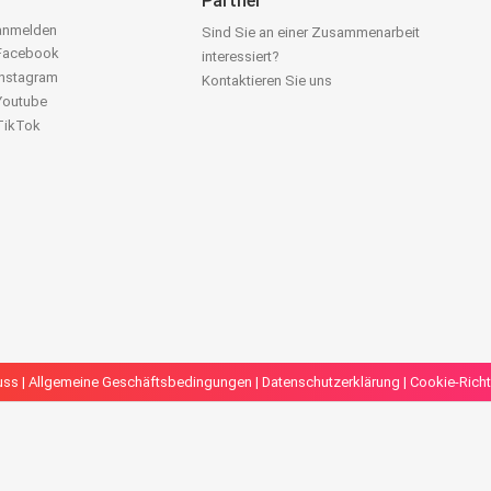
Partner
 anmelden
Sind Sie an einer Zusammenarbeit
 Facebook
interessiert?
Instagram
Kontaktieren Sie uns
 Youtube
 TikTok
uss
|
Allgemeine Geschäftsbedingungen
|
Datenschutzerklärung
|
Cookie-Richt