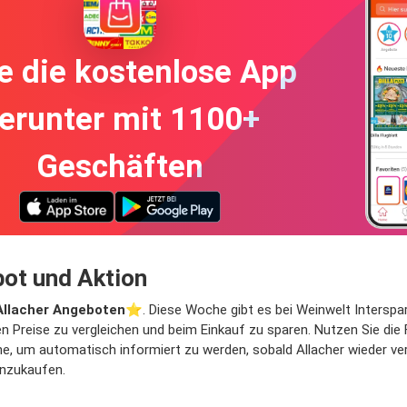
e die kostenlose App
erunter mit 1100+
Geschäften
bot und Aktion
Allacher Angeboten
⭐️. Diese Woche gibt es bei Weinwelt Interspar
ten Preise zu vergleichen und beim Einkauf zu sparen. Nutzen Sie di
, um automatisch informiert zu werden, sobald Allacher wieder verfü
inzukaufen.