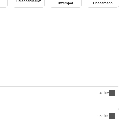
Strasser Markt
Interspar
Grissemann
3.48 km
3.68 km