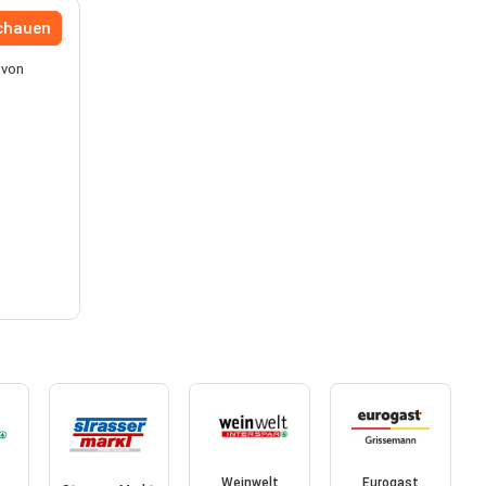
schauen
 von
Weinwelt
Eurogast