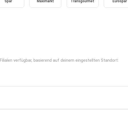
Spar
Maximarkt
Transgourmet
Eurospar
Filialen verfügbar, basierend auf deinem eingestellten Standort: