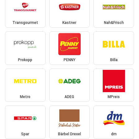
Transgourmet
Kastner
Nah&Frisch
Prokopp
PENNY
Billa
Metro
ADEG
MPreis
Spar
Bärbel Drexel
dm