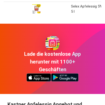
Selex Apfelessig 5%
5 l
Lade die kostenlose App
herunter mit 1100+
Geschäften
Kastner Apfelessig Angebot und