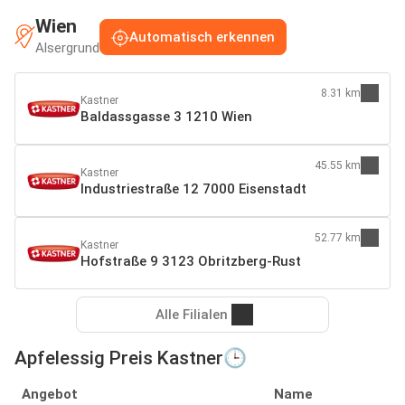
Wien
Automatisch erkennen
Alsergrund
8.31 km
Kastner
Baldassgasse 3 1210 Wien
45.55 km
Kastner
Industriestraße 12 7000 Eisenstadt
52.77 km
Kastner
Hofstraße 9 3123 Obritzberg-Rust
Alle Filialen
Apfelessig Preis Kastner🕒
Angebot
Name