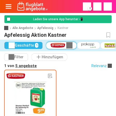
!
Laden Sie unsere App herunter 📲
Alle Angebote
Apfelessig
Kastner
Apfelessig Aktion Kastner
Geschäfte
1
Filter
Hinzufügen
1 von
5 angebote
Relevanz