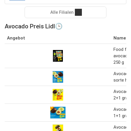
Alle Filialen
Avocado Preis Lidl🕒
Angebot
Name
Food fes
avocado
250 g
Avocado 
sorte ha
Avocado 
2+1 grat
Avocado 
1+1 grat
Avocado 