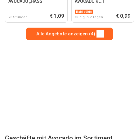
AVOCADO „HASS“
AVOCADO KL.1
Bald gültig
€ 1,09
€ 0,99
23 Stunden
Gültig in 2 Tagen
Alle Angebote anzeigen (4)
Geschäfte mit Avocado im Sortiment