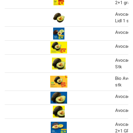
2+1 grat
Avocado 
Lidl 1 stk
Avocado 
Avocado 
Avocado 
Stk
Bio Avoc
stk
Avocado 
Avocado 
Avocado 
2+1 GRA