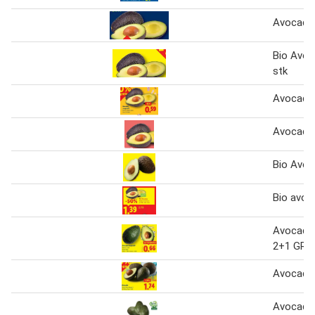
Avocado 
Bio Avoc
stk
Avocado 
Avocado
Bio Avo
Bio avoc
Avocado 
2+1 GRA
Avocado
Avocado 