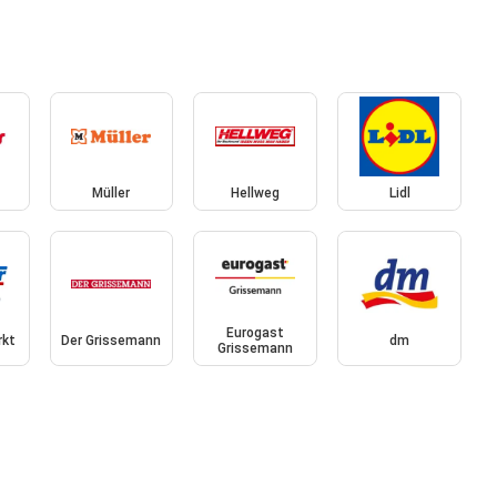
Müller
Hellweg
Lidl
Eurogast
rkt
Der Grissemann
dm
Grissemann