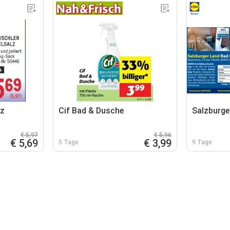
lz
Cif Bad & Dusche
Salzburge
€ 5,97
€ 5,96
€ 5,69
€ 3,99
5 Tage
9 Tage