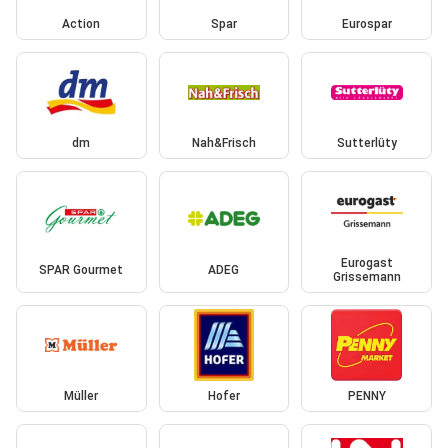
Action
Spar
Eurospar
dm
Nah&Frisch
Sutterlüty
Eurogast
SPAR Gourmet
ADEG
Grissemann
Müller
Hofer
PENNY