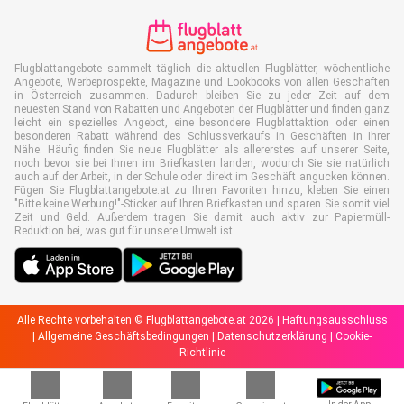
Flugblattangebote sammelt täglich die aktuellen Flugblätter, wöchentliche
Angebote, Werbeprospekte, Magazine und Lookbooks von allen Geschäften
in Österreich zusammen. Dadurch bleiben Sie zu jeder Zeit auf dem
neuesten Stand von Rabatten und Angeboten der Flugblätter und finden ganz
leicht ein spezielles Angebot, eine besondere Flugblattaktion oder einen
besonderen Rabatt während des Schlussverkaufs in Geschäften in Ihrer
Nähe. Häufig finden Sie neue Flugblätter als allererstes auf unserer Seite,
noch bevor sie bei Ihnen im Briefkasten landen, wodurch Sie sie natürlich
auch auf der Arbeit, in der Schule oder direkt im Geschäft angucken können.
Fügen Sie Flugblattangebote.at zu Ihren Favoriten hinzu, kleben Sie einen
"Bitte keine Werbung!"-Sticker auf Ihren Briefkasten und sparen Sie somit viel
Zeit und Geld. Außerdem tragen Sie damit auch aktiv zur Papiermüll-
Reduktion bei, was gut für unsere Umwelt ist.
Alle Rechte vorbehalten © Flugblattangebote.at 2026 |
Haftungsausschluss
|
Allgemeine Geschäftsbedingungen
|
Datenschutzerklärung
|
Cookie-
Richtlinie