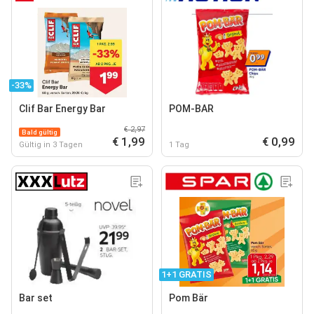
-33%
Clif Bar Energy Bar
POM-BAR
€ 2,97
Bald gültig
€ 1,99
€ 0,99
Gültig in 3 Tagen
1 Tag
1+1 GRATIS
Bar set
Pom Bär