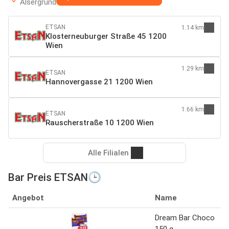
Alsergrund
ETSAN
1.14 km
Klosterneuburger Straße 45 1200
Wien
1.29 km
ETSAN
Hannovergasse 21 1200 Wien
1.66 km
ETSAN
Rauscherstraße 10 1200 Wien
Alle Filialen
Bar Preis ETSAN🕒
Angebot
Name
Dream Bar Choco
150 g