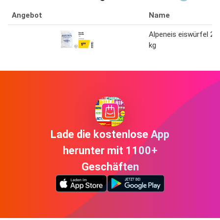
Angebot
Name
Alpeneis eiswürfel 2
kg
Lade die kostenlose App
herunter mit 1100+
Geschäften