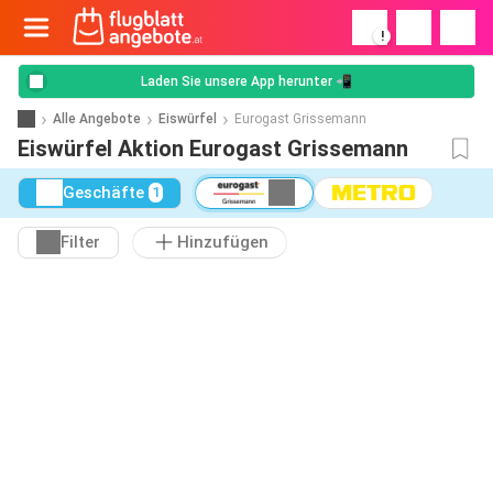
!
Laden Sie unsere App herunter 📲
Alle Angebote
Eiswürfel
Eurogast Grissemann
Eiswürfel Aktion Eurogast Grissemann
Geschäfte
1
Filter
Hinzufügen