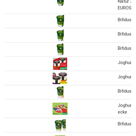
Natur 3,
EUROSP
Bifidus 
Bifidus 
Bifidus 
Joghurt 
Joghurt 
Bifidus j
Joghurt 
ecke
Bifidus j