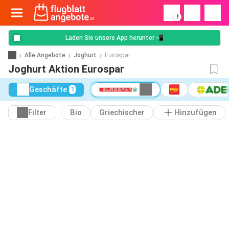
!
Laden Sie unsere App herunter 📲
Alle Angebote
Joghurt
Eurospar
Joghurt Aktion Eurospar
Geschäfte
1
Filter
Bio
Griechischer
Hinzufügen