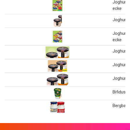
Joghurt 
ecke
Joghurt 
Joghurt 
ecke
Joghurt 
Joghurt 
Joghurt 
Bifidus 
Bergbaue