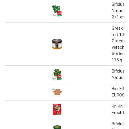
Bifidus 
Natur 3,
2+1 grat
Greek St
mit 100%
Österrei
verschie
Sorten 
175 g
Bifidus 
Natur 3,
Bio-Fitn
EUROSP
Kri Kri 
Fruchtjo
Bifidus 