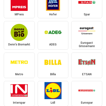
MPreis
Hofer
Spar
Eurogast
Denn's Biomarkt
ADEG
Grissemann
Metro
Billa
ETSAN
Interspar
Lidl
Eurospar