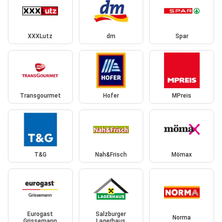
XXXLutz
dm
Spar
Transgourmet
Hofer
MPreis
T&G
Nah&Frisch
Mömax
Eurogast
Salzburger
Norma
Grissemann
Lagerhaus