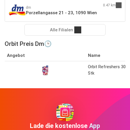
0.47 km
dm
Porzellangasse 21 - 23, 1090 Wien
Alle Filialen
Orbit Preis Dm🕒
Angebot
Name
Orbit Refreshers 30
Stk
Lade die kostenlose App