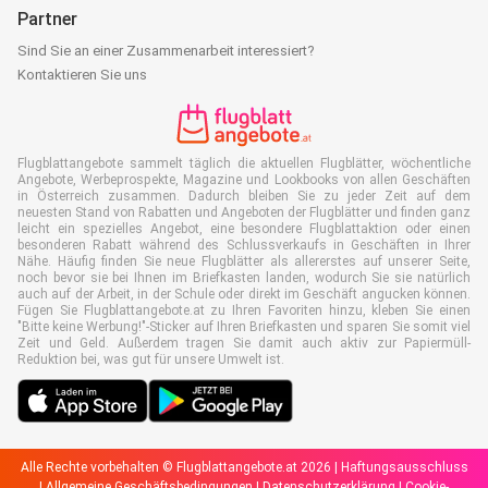
Partner
Sind Sie an einer Zusammenarbeit interessiert?
Kontaktieren Sie uns
Flugblattangebote sammelt täglich die aktuellen Flugblätter, wöchentliche
Angebote, Werbeprospekte, Magazine und Lookbooks von allen Geschäften
in Österreich zusammen. Dadurch bleiben Sie zu jeder Zeit auf dem
neuesten Stand von Rabatten und Angeboten der Flugblätter und finden ganz
leicht ein spezielles Angebot, eine besondere Flugblattaktion oder einen
besonderen Rabatt während des Schlussverkaufs in Geschäften in Ihrer
Nähe. Häufig finden Sie neue Flugblätter als allererstes auf unserer Seite,
noch bevor sie bei Ihnen im Briefkasten landen, wodurch Sie sie natürlich
auch auf der Arbeit, in der Schule oder direkt im Geschäft angucken können.
Fügen Sie Flugblattangebote.at zu Ihren Favoriten hinzu, kleben Sie einen
"Bitte keine Werbung!"-Sticker auf Ihren Briefkasten und sparen Sie somit viel
Zeit und Geld. Außerdem tragen Sie damit auch aktiv zur Papiermüll-
Reduktion bei, was gut für unsere Umwelt ist.
Alle Rechte vorbehalten © Flugblattangebote.at 2026 |
Haftungsausschluss
|
Allgemeine Geschäftsbedingungen
|
Datenschutzerklärung
|
Cookie-