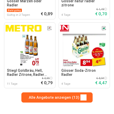
Gösser Märzen oder
Gösser natur radler
Radler
zitrone
€ 1,49
Bald gültig
€ 0,89
€ 0,70
Gültig in 2 Tagen
4 Tage
Stiegl Goldbräu, Hell,
Gösser Soda-Zitron
Radler Zitrone, Radler
Radler
Grapfruit od. 0,0%
€ 0,95
€ 8,94
€ 0,79
€ 4,47
11 Tage
4 Tage
Alle Angebote anzeigen (13)