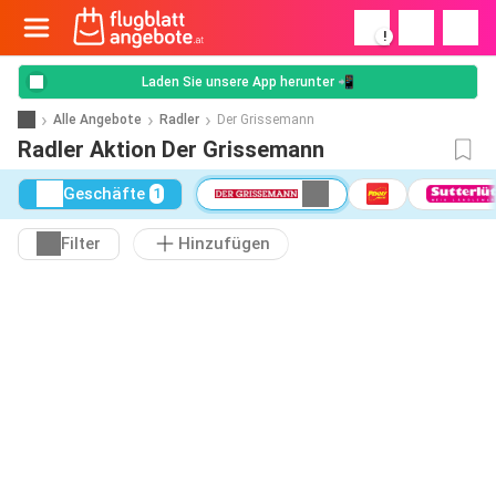
!
Laden Sie unsere App herunter 📲
Alle Angebote
Radler
Der Grissemann
Radler Aktion Der Grissemann
Geschäfte
1
Filter
Hinzufügen