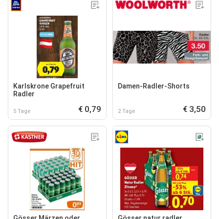
Karlskrone Grapefruit
Damen-Radler-Shorts
Radler
€ 0,79
€ 3,50
5 Tage
2 Tage
Gösser Märzen oder
Gösser natur radler