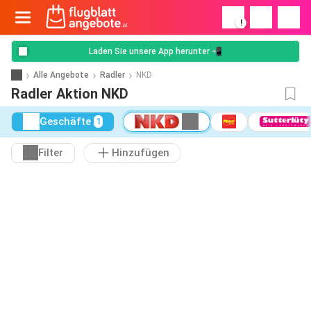
!
Laden Sie unsere App herunter 📲
Alle Angebote
Radler
NKD
Radler Aktion NKD
Geschäfte
1
Filter
Hinzufügen