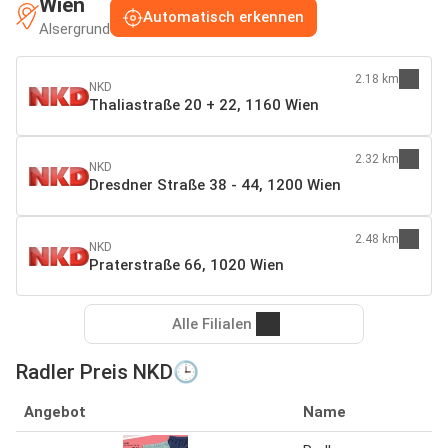
Wien
Automatisch erkennen
Alsergrund
2.18 km
NKD
Thaliastraße 20 + 22, 1160 Wien
2.32 km
NKD
Dresdner Straße 38 - 44, 1200 Wien
2.48 km
NKD
Praterstraße 66, 1020 Wien
Alle Filialen
Radler Preis NKD🕒
Angebot
Name