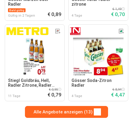
Radler
zitrone
€ 1,49
Bald gültig
€ 0,89
€ 0,70
Gültig in 2 Tagen
4 Tage
Stiegl Goldbräu, Hell,
Gösser Soda-Zitron
Radler Zitrone, Radler
Radler
Grapfruit od. 0,0%
€ 0,95
€ 8,94
€ 0,79
€ 4,47
11 Tage
4 Tage
Alle Angebote anzeigen (13)