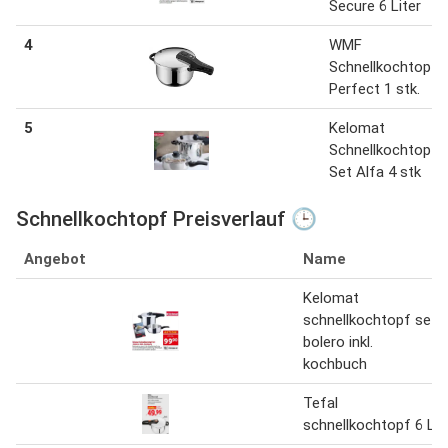
Secure 6 Liter
4
WMF
Schnellkochtopf
Perfect 1 stk.
5
Kelomat
Schnellkochtopf-
Set Alfa 4 stk
Schnellkochtopf Preisverlauf 🕒
Angebot
Name
Kelomat
schnellkochtopf set
bolero inkl.
kochbuch
Tefal
schnellkochtopf 6 L