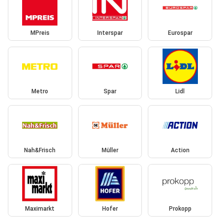
MPreis
Interspar
Eurospar
Metro
Spar
Lidl
Nah&Frisch
Müller
Action
Maximarkt
Hofer
Prokopp