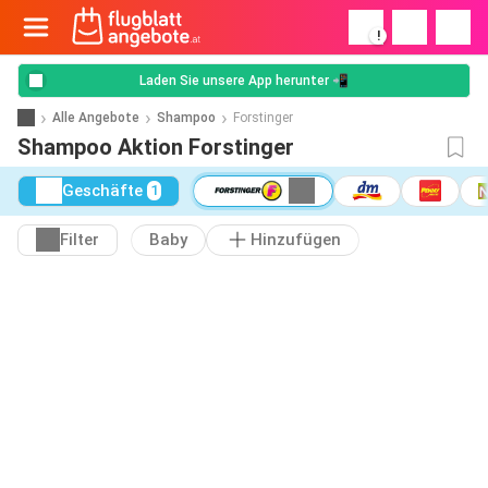
!
Laden Sie unsere App herunter 📲
Alle Angebote
Shampoo
Forstinger
Shampoo Aktion Forstinger
Geschäfte
1
Filter
Baby
Hinzufügen