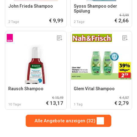
John Frieda Shampoo
Syoss Shampoo oder
Spülung
€ 3,99
€ 9,99
€ 2,66
2 Tage
2 Tage
Rausch Shampoo
Glem Vital Shampoo
€ 15,49
€ 4,57
€ 13,17
€ 2,79
10 Tage
1 Tag
Alle Angebote anzeigen (32)