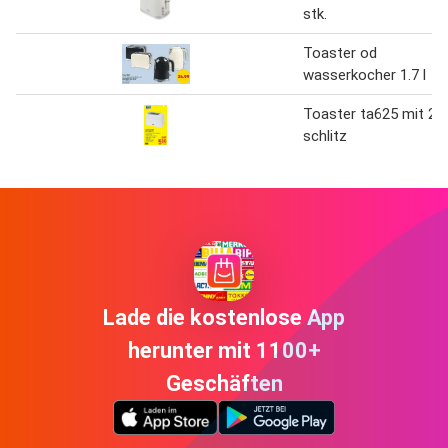
stk.
Toaster od
wasserkocher 1.7 l
Toaster ta625 mit 2-
schlitz
Lade die kostenlose App
herunter mit 1100+
Geschäften