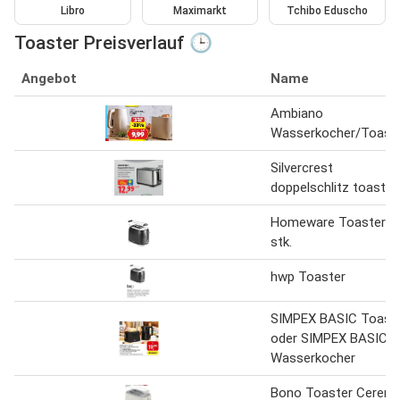
Libro
Maximarkt
Tchibo Eduscho
Toaster Preisverlauf 🕒
Angebot
Name
Ambiano
Wasserkocher/Toast
Silvercrest
doppelschlitz toaster
Homeware Toaster 1
stk.
hwp Toaster
SIMPEX BASIC Toast
oder SIMPEX BASIC
Wasserkocher
Bono Toaster Ceren 