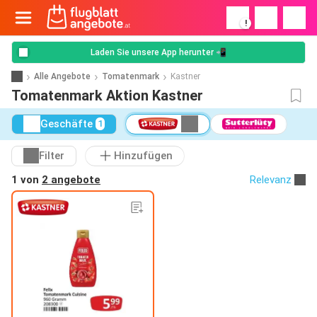
!
Laden Sie unsere App herunter 📲
Alle Angebote
Tomatenmark
Kastner
Tomatenmark Aktion Kastner
Geschäfte
1
Filter
Hinzufügen
1 von
2 angebote
Relevanz