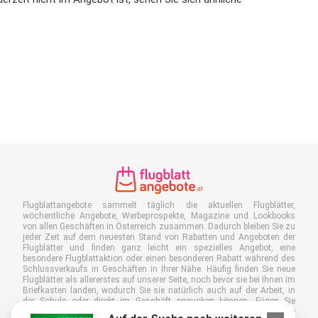
Flugblattangebote sammelt täglich die aktuellen Flugblätter,
wöchentliche Angebote, Werbeprospekte, Magazine und Lookbooks
von allen Geschäften in Österreich zusammen. Dadurch bleiben Sie zu
jeder Zeit auf dem neuesten Stand von Rabatten und Angeboten der
Flugblätter und finden ganz leicht ein spezielles Angebot, eine
besondere Flugblattaktion oder einen besonderen Rabatt während des
Schlussverkaufs in Geschäften in Ihrer Nähe. Häufig finden Sie neue
Flugblätter als allererstes auf unserer Seite, noch bevor sie bei Ihnen im
Briefkasten landen, wodurch Sie sie natürlich auch auf der Arbeit, in
der Schule oder direkt im Geschäft angucken können. Fügen Sie
Flugblattangebote.at zu Ihren Favoriten hinzu, kleben Sie einen "Bitte