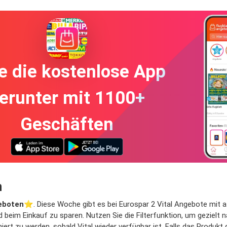
e die kostenlose App
erunter mit 1100+
Geschäften
n
eboten
⭐️. Diese Woche gibt es bei Eurospar 2 Vital Angebote mit attr
d beim Einkauf zu sparen. Nutzen Sie die Filterfunktion, um geziel
rt zu werden, sobald Vital wieder verfügbar ist. Falls das Produkt d