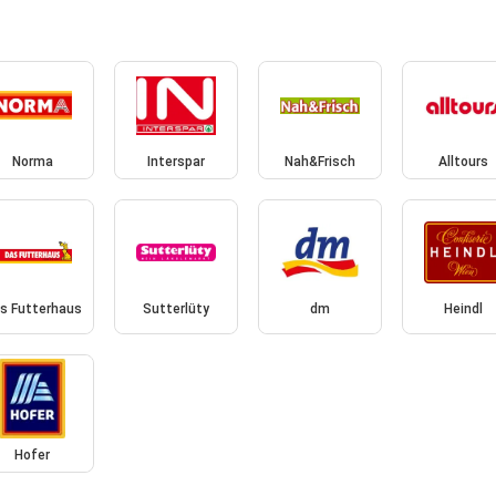
Norma
Interspar
Nah&Frisch
Alltours
s Futterhaus
Sutterlüty
dm
Heindl
Hofer