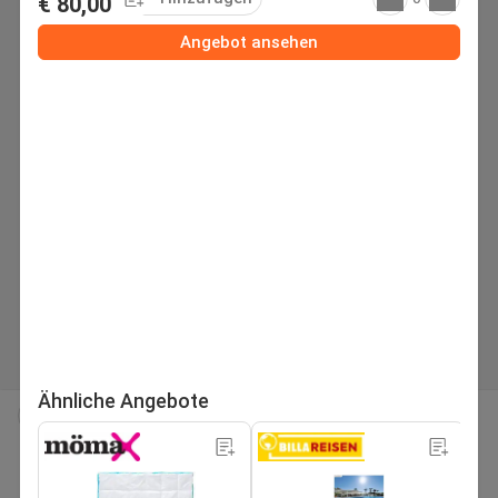
€ 80,00
Angebot ansehen
Ähnliche Angebote
seite
Nächstes Flugblatt
1
/197
Suchen