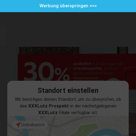
Werbung überspringen >>>
Standort einstellen
Wir benötigen deinen Standort, um zu überprüfen, ob
das
XXXLutz Prospekt
in der nächstgelegenen
XXXLutz
Filiale verfügbar ist.
Unbekannt