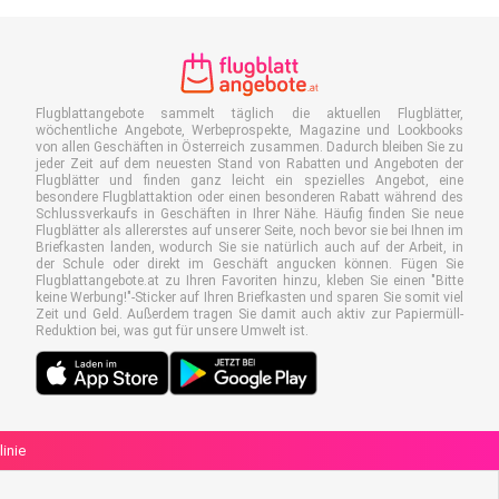
Flugblattangebote sammelt täglich die aktuellen Flugblätter,
wöchentliche Angebote, Werbeprospekte, Magazine und Lookbooks
von allen Geschäften in Österreich zusammen. Dadurch bleiben Sie zu
jeder Zeit auf dem neuesten Stand von Rabatten und Angeboten der
Flugblätter und finden ganz leicht ein spezielles Angebot, eine
besondere Flugblattaktion oder einen besonderen Rabatt während des
Schlussverkaufs in Geschäften in Ihrer Nähe. Häufig finden Sie neue
Flugblätter als allererstes auf unserer Seite, noch bevor sie bei Ihnen im
Briefkasten landen, wodurch Sie sie natürlich auch auf der Arbeit, in
der Schule oder direkt im Geschäft angucken können. Fügen Sie
Flugblattangebote.at zu Ihren Favoriten hinzu, kleben Sie einen "Bitte
keine Werbung!"-Sticker auf Ihren Briefkasten und sparen Sie somit viel
Zeit und Geld. Außerdem tragen Sie damit auch aktiv zur Papiermüll-
Reduktion bei, was gut für unsere Umwelt ist.
linie