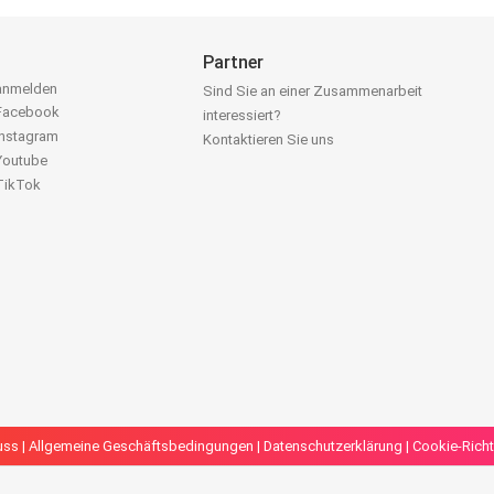
Partner
 anmelden
Sind Sie an einer Zusammenarbeit
 Facebook
interessiert?
Instagram
Kontaktieren Sie uns
 Youtube
 TikTok
uss
|
Allgemeine Geschäftsbedingungen
|
Datenschutzerklärung
|
Cookie-Richt