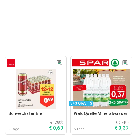
3+3 GRATIS
Schwechater Bier
WaldQuelle Mineralwasser
€ 1,38
€ 0,74
€ 0,69
€ 0,37
5 Tage
5 Tage