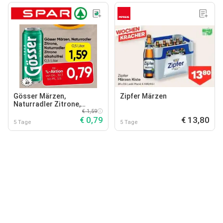
Gösser Märzen,
Zipfer Märzen
Naturradler Zitrone,
Naturradler Zitrone
€ 1,59
€ 0,79
€ 13,80
alkoholfrei
5 Tage
5 Tage