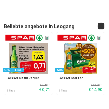
Beliebte angebote in Leogang
50% BILLIGER
-50%
Gösser NaturRadler
Gösser Märzen
€ 1,43
€ 29,80
€ 0,71
€ 14,90
5 Tage
5 Tage