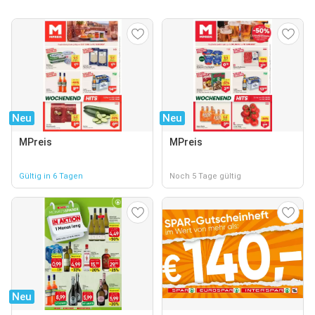
Neu
Neu
MPreis
MPreis
Gültig in 6 Tagen
Noch 5 Tage gültig
Neu