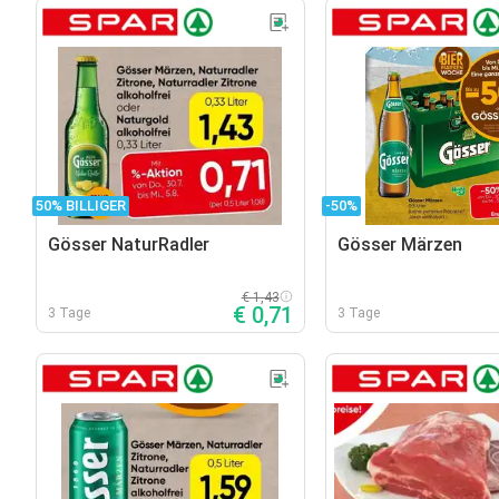
50% BILLIGER
-50%
Gösser NaturRadler
Gösser Märzen
€ 1,43
€ 0,71
3 Tage
3 Tage