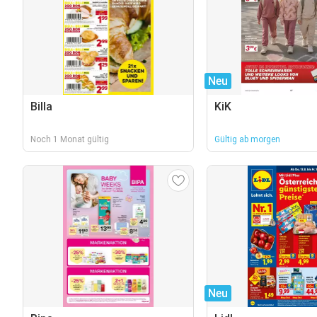
Neu
Billa
KiK
Noch 1 Monat gültig
Gültig ab morgen
Neu