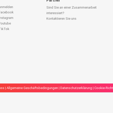
Partner
 anmelden
Sind Sie an einer Zusammenarbeit
 Facebook
interessiert?
Instagram
Kontaktieren Sie uns
 Youtube
 TikTok
uss
|
Allgemeine Geschäftsbedingungen
|
Datenschutzerklärung
|
Cookie-Richt