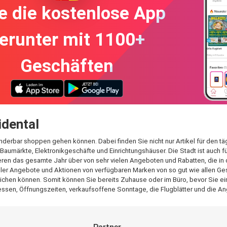
e die kostenlose App
erunter mit 1100+
Geschäften
idental
underbar shoppen gehen können. Dabei finden Sie nicht nur Artikel für den t
Baumärkte, Elektronikgeschäfte und Einrichtungshäuser. Die Stadt ist auch 
ren das gesamte Jahr über von sehr vielen Angeboten und Rabatten, die in 
aller Angebote und Aktionen von verfügbaren Marken von so gut wie allen Ges
ichen können. Somit können Sie bereits Zuhause oder im Büro, bevor Sie eink
ssen, Öffnungszeiten, verkaufsoffene Sonntage, die Flugblätter und die An